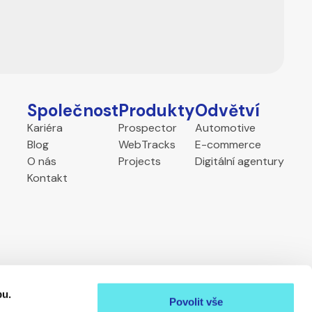
Společnost
Produkty
Odvětví
Kariéra
Prospector
Automotive
Blog
WebTracks
E-commerce
O nás
Projects
Digitální agentury
Kontakt
bu.
Povolit vše