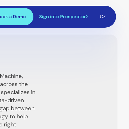
ook a Demo
Sign into Prospector
CZ
zMachine,
 across the
specializes in
ta-driven
e gap between
egy to help
e right