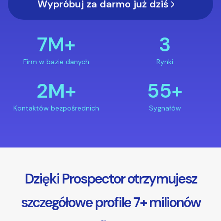
Wypróbuj za darmo już dziś
7M+
3
Firm w bazie danych
Rynki
2M+
55+
Kontaktów bezpośrednich
Sygnałów
Dzięki Prospector otrzymujesz
szczegółowe profile 7+ milionów