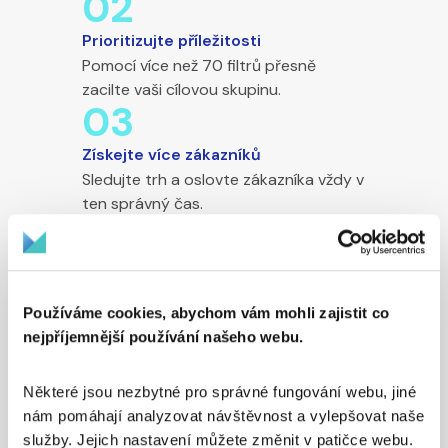
02
Prioritizujte příležitosti
Pomocí více než 70 filtrů přesně
zacilte vaši cílovou skupinu.
03
Získejte více zákazníků
Sledujte trh a oslovte zákazníka vždy v
ten správný čas.
04
Rozšiřte své portfolio
Přesně zacilte své upsell a cross sell
Používáme cookies, abychom vám mohli zajistit co
aktivity u vašich zákazníků
nejpříjemnější používání našeho webu.
Některé jsou nezbytné pro správné fungování webu, jiné 
nám pomáhají analyzovat návštěvnost a vylepšovat naše 
služby. Jejich nastavení můžete změnit v patičce webu. 