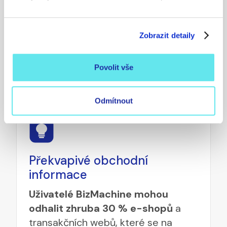
BizMachine je záruka
Zobrazit detaily
nejrozsáhlejších dat o e-
shopech
Povolit vše
Ideální řešení pro různé týmy a použití
Odmítnout
Překvapivé obchodní
informace
Uživatelé BizMachine mohou
odhalit zhruba 30 % e-shopů
a
transakčních webů, které se na