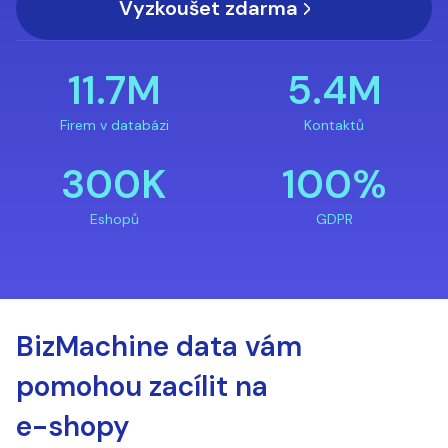
Vyzkoušet zdarma
11.7M
5.4M
Firem v databázi
Kontaktů
300K
100%
Eshopů
GDPR
BizMachine data vám
pomohou zacílit na
e-shopy