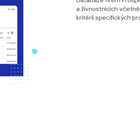
Databáze firem Prospe
a živnostnících včetně 
kritérií specifických pr