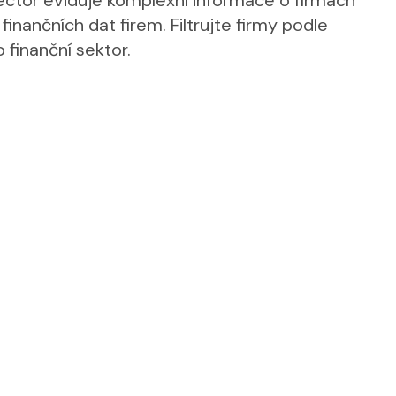
ctor eviduje komplexní informace o firmách
finančních dat firem. Filtrujte firmy podle
o finanční sektor.