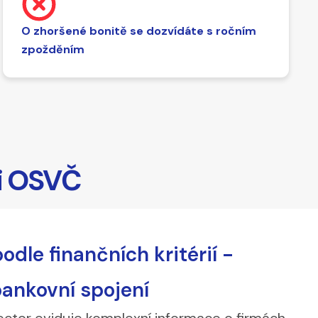
O zhoršené bonitě se dozvídáte s ročním
zpožděním
 i OSVČ
podle finančních kritérií -
 bankovní spojení