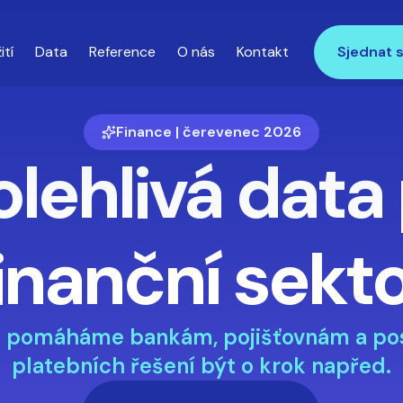
ití
Data
Reference
O nás
Kontakt
Sjednat 
Finance | čerevenec 2026
lehlivá data
inanční sekt
e pomáháme bankám, pojišťovnám a po
platebních řešení být o krok napřed.