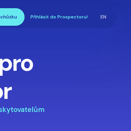
schůzku
Přihlásit do Prospectoru
EN
 pro
or
skytovatelům