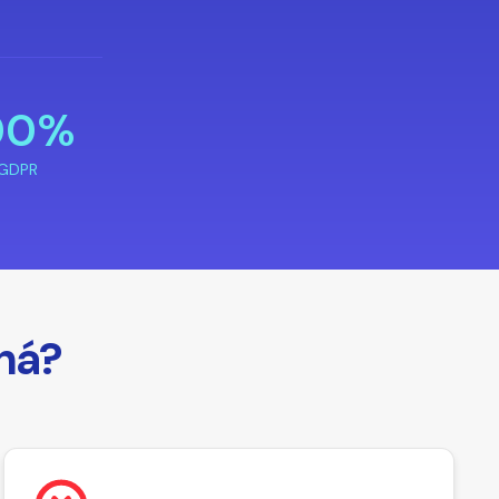
00%
GDPR
há?