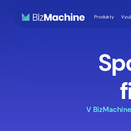
Produkty
Využ
Spo
f
V BizMachin