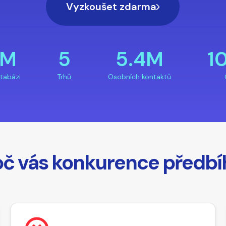
Vyzkoušet zdarma
7M
5
5.4M
1
atabázi
Trhů
Osobních kontaktů
oč vás konkurence předbí