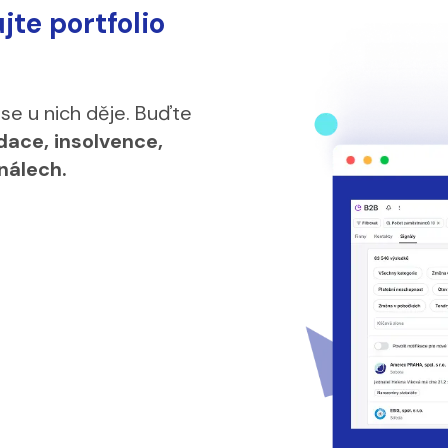
jte portfolio
 se u nich děje. Buďte
idace, insolvence,
nálech.