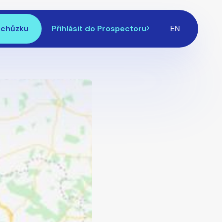
schůzku
Přihlásit do Prospectoru
EN