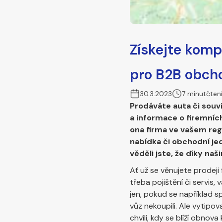
Získejte komp
pro B2B obch
30.3.2023
7 minut
čten
Prodáváte auta či souv
a informace o firemních
ona firma ve vašem reg
nabídka či obchodní jed
věděli jste, že díky na
Ať už se věnujete prodeji
třeba pojištění či servis
jen, pokud se například 
vůz nekoupili. Ale vytipo
chvíli, kdy se blíží obno