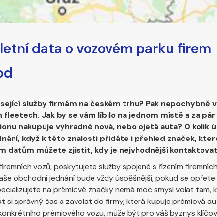
letní data o vozovém parku firem
od
í
isející služby firmám na českém trhu? Pak nepochybně ví
 fleetech. Jak by se vám líbilo na jednom místě a za pár v
ionu nakupuje výhradně nová, nebo ojetá auta? O kolik 
nání, když k této znalosti přidáte i přehled značek, kte
šim datům můžete zjistit, kdy je nejvhodnější kontaktova
 firemních vozů, poskytujete služby spojené s řízením firemní
, vaše obchodní jednání bude vždy úspěšnější, pokud se opřete
specializujete na prémiové značky nemá moc smysl volat tam, 
vat si správný čas a zavolat do firmy, která kupuje prémiová au
va konkrétního prémiového vozu, může být pro váš byznys klíčov