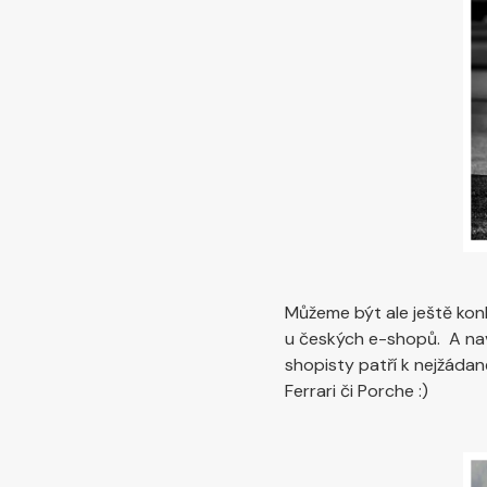
Můžeme být ale ještě konk
u českých e-shopů. A naví
shopisty patří k nejžáda
Ferrari či Porche :)