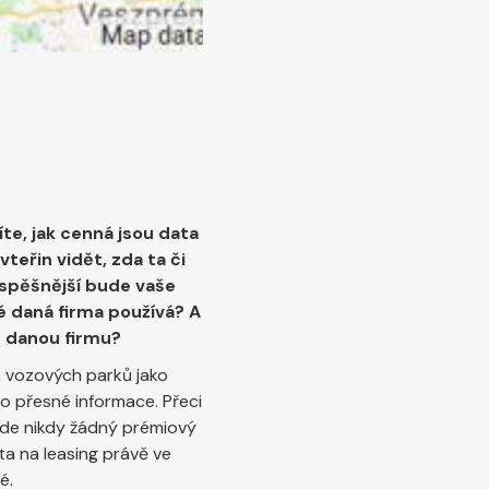
te, jak cenná jsou data
teřin vidět, zda ta či
úspěšnější bude vaše
ré daná firma používá? A
t danou firmu?
ch vozových parků jako
 o přesné informace. Přeci
kde nikdy žádný prémiový
ta na leasing právě ve
é.